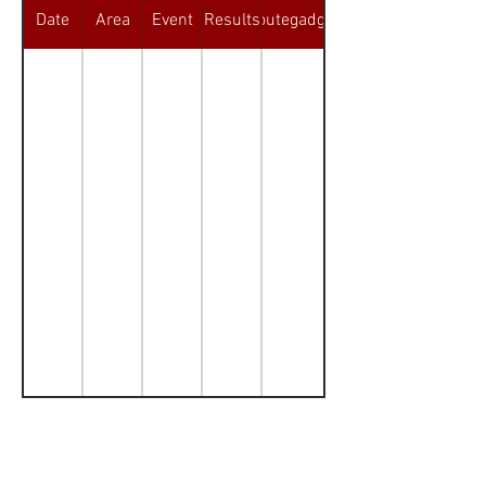
Date
Area
Event
Results
Routegadget